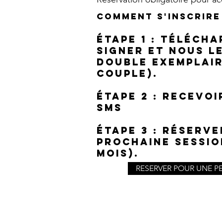
Comment s'inscrire
étape 1 : Télécha
signer et nous l
double exemplair
couple).
étape 2 : RECEVOI
sms
étape 3 : réserv
prochaine sessio
mois).
RESERVER POUR UNE P