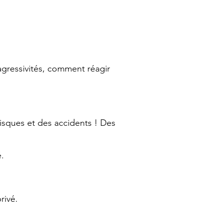
agressivités, comment réagir
isques et des accidents ! Des
é.
rivé.