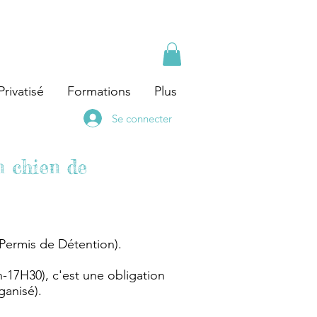
ercitifs 🦴 Formation au métier d'éducateur canin 
Privatisé
Formations
Plus
Se connecter
 chien de
(Permis de Détention).
h-17H30), c'est une obligation
ganisé).