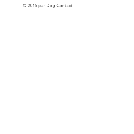
© 2016 par Dog Contact
Mention Légales
Conditions générales de
ventes
© Copyright